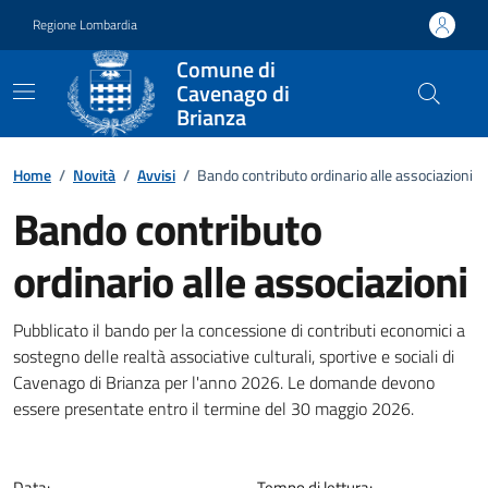
Vai ai contenuti
Vai al footer
Regione Lombardia
Comune di
Cavenago di
Brianza
Home
/
Novità
/
Avvisi
/
Bando contributo ordinario alle associazioni
Bando contributo
ordinario alle associazioni
Dettagli della notizia
Pubblicato il bando per la concessione di contributi economici a
sostegno delle realtà associative culturali, sportive e sociali di
Cavenago di Brianza per l'anno 2026. Le domande devono
essere presentate entro il termine del 30 maggio 2026.
Data:
Tempo di lettura: