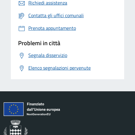
Richiedi assistenza
Contatta gli uffici comunali
Prenota appuntamento
Problemi in città
Segnala disservizio
Elenco segnalazioni pervenute