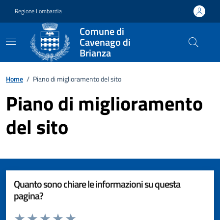
Vai ai contenuti
Vai al footer
Regione Lombardia
Comune di
Cavenago di
Brianza
Home
/
Piano di miglioramento del sito
Piano di miglioramento
del sito
Quanto sono chiare le informazioni su questa
pagina?
Valuta da 1 a 5 stelle la pagina