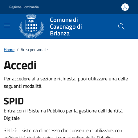
Vai ai contenuti
Vai al footer
Regione Lombardia
Comune di
Cavenago di
Brianza
Home
/
Area personale
Accedi
Per accedere alla sezione richiesta, puoi utilizzare una delle
seguenti modalità:
SPID
Entra con il Sistema Pubblico per la gestione dell'Identità
Digitale
SPID è il sistema di accesso che consente di utilizzare, con
un'identità digitale unica, i servizi online della Pubblica