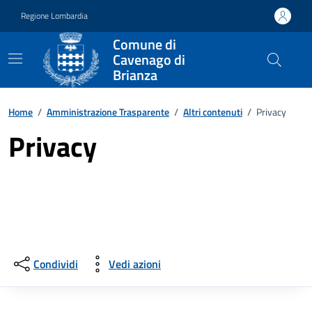
Vai ai contenuti
Vai al footer
Regione Lombardia
Comune di
Cavenago di
Brianza
Home
/
Amministrazione Trasparente
/
Altri contenuti
/
Privacy
Privacy
Condividi
Vedi azioni