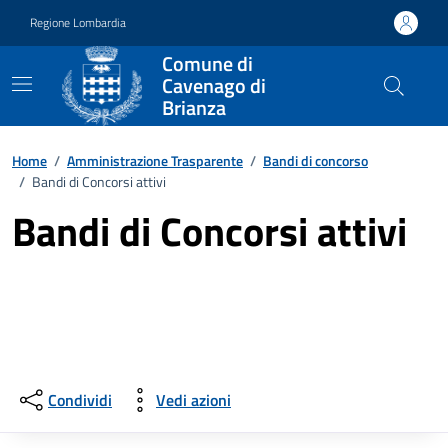
Vai ai contenuti
Vai al footer
Regione Lombardia
Comune di
Cavenago di
Brianza
Home
/
Amministrazione Trasparente
/
Bandi di concorso
/
Bandi di Concorsi attivi
Bandi di Concorsi attivi
Condividi
Vedi azioni