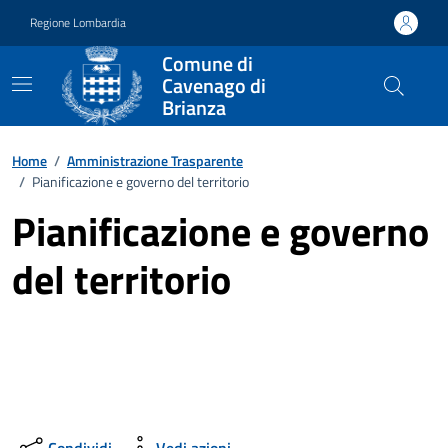
Vai ai contenuti
Vai al footer
Regione Lombardia
Comune di
Cavenago di
Brianza
Home
/
Amministrazione Trasparente
/
Pianificazione e governo del territorio
Pianificazione e governo
del territorio