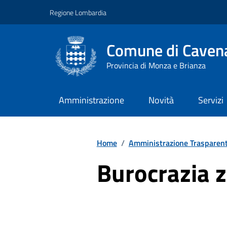
Vai ai contenuti
Vai al footer
Regione Lombardia
Comune di Cavena
Provincia di Monza e Brianza
Amministrazione
Novità
Servizi
Home
/
Amministrazione Trasparen
Burocrazia 