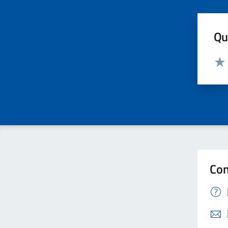
Qua
Valut
Valu
Con