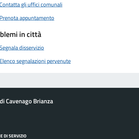
Contatta gli uffici comunali
Prenota appuntamento
blemi in città
Segnala disservizio
Elenco segnalazioni pervenute
i Cavenago Brianza
E DI SERVIZIO