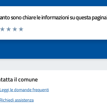
nto sono chiare le informazioni su questa pagina
a da 1 a 5 stelle la pagina
ta 1 stelle su 5
Valuta 2 stelle su 5
Valuta 3 stelle su 5
Valuta 4 stelle su 5
Valuta 5 stelle su 5
tatta il comune
Leggi le domande frequenti
Richiedi assistenza