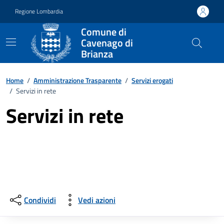
Vai ai contenuti
Vai al footer
Regione Lombardia
Comune di
Cavenago di
Brianza
Home
/
Amministrazione Trasparente
/
Servizi erogati
/
Servizi in rete
Servizi in rete
Condividi
Vedi azioni