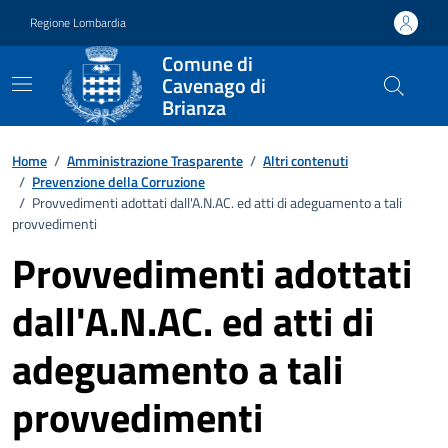
Vai ai contenuti
Vai al footer
Regione Lombardia
Comune di
Cavenago di
Brianza
Home
/
Amministrazione Trasparente
/
Altri contenuti
/
Prevenzione della Corruzione
/
Provvedimenti adottati dall'A.N.AC. ed atti di adeguamento a tali
provvedimenti
Provvedimenti adottati
dall'A.N.AC. ed atti di
adeguamento a tali
provvedimenti