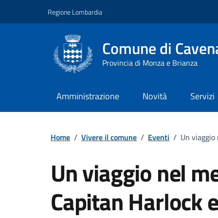
Vai ai contenuti
Vai al footer
Regione Lombardia
Comune di Cavena
Provincia di Monza e Brianza
Amministrazione
Novità
Servizi
Home
/
Vivere il comune
/
Eventi
/
Un viaggio 
Un viaggio nel m
Capitan Harlock e