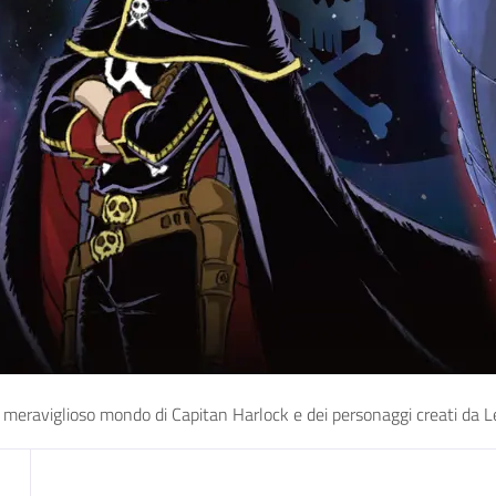
 meraviglioso mondo di Capitan Harlock e dei personaggi creati da 