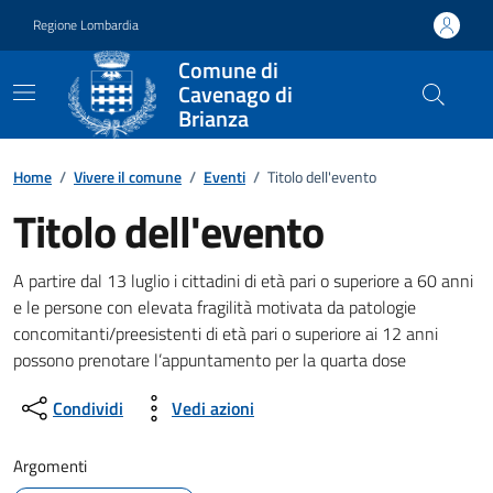
Vai ai contenuti
Vai al footer
Regione Lombardia
Comune di
Cavenago di
Brianza
Home
/
Vivere il comune
/
Eventi
/
Titolo dell'evento
Titolo dell'evento
Dettagli della notizia
A partire dal 13 luglio i cittadini di età pari o superiore a 60 anni
e le persone con elevata fragilità motivata da patologie
concomitanti/preesistenti di età pari o superiore ai 12 anni
possono prenotare l’appuntamento per la quarta dose
Condividi
Vedi azioni
Argomenti