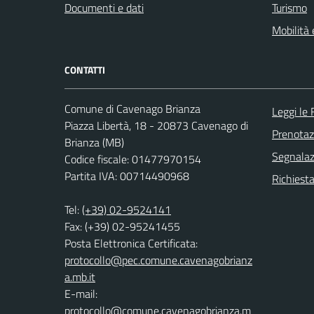
Documenti e dati
Turismo
Mobilità 
CONTATTI
Comune di Cavenago Brianza
Leggi le
Piazza Libertà, 18 - 20873 Cavenago di
Prenota
Brianza (MB)
Segnalazi
Codice fiscale: 01477970154
Partita IVA: 00714490968
Richiesta
Tel:
(+39) 02-9524141
Fax: (+39) 02-95241455
Posta Elettronica Certificata:
protocollo@pec.comune.cavenagobrianz
a.mb.it
E-mail:
protocollo@comune.cavenagobrianza.m