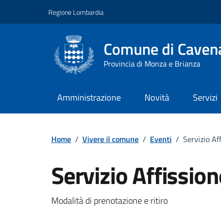
Vai ai contenuti
Vai al footer
Regione Lombardia
Comune di Cavena
Provincia di Monza e Brianza
Amministrazione
Novità
Servizi
Home
/
Vivere il comune
/
Eventi
/
Servizio Af
Servizio Affissio
Dettagli della notizi
Modalità di prenotazione e ritiro