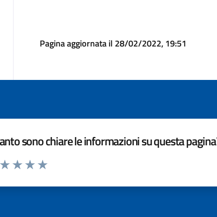
Pagina aggiornata il 28/02/2022, 19:51
nto sono chiare le informazioni su questa pagina
a da 1 a 5 stelle la pagina
ta 1 stelle su 5
Valuta 2 stelle su 5
Valuta 3 stelle su 5
Valuta 4 stelle su 5
Valuta 5 stelle su 5