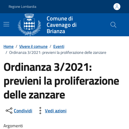
Vai ai contenuti
Vai al footer
Regione Lombardia
Comune di
Cavenago di
Brianza
Home
/
Vivere il comune
/
Eventi
/
Ordinanza 3/2021: previeni la proliferazione delle zanzare
Ordinanza 3/2021:
previeni la proliferazione
delle zanzare
Dettagli della notizia
Condividi
Vedi azioni
Argomenti