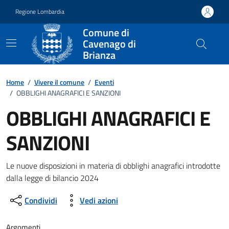
Vai ai contenuti
Vai al footer
Regione Lombardia
Comune di
Cavenago di
Brianza
Home
/
Vivere il comune
/
Eventi
/
OBBLIGHI ANAGRAFICI E SANZIONI
OBBLIGHI ANAGRAFICI E
SANZIONI
Dettagli della notizia
Le nuove disposizioni in materia di obblighi anagrafici introdotte
dalla legge di bilancio 2024
Condividi
Vedi azioni
Argomenti