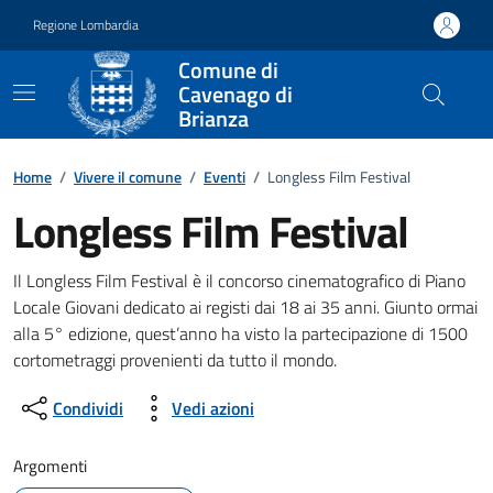
Vai ai contenuti
Vai al footer
Regione Lombardia
Comune di
Cavenago di
Brianza
Home
/
Vivere il comune
/
Eventi
/
Longless Film Festival
Longless Film Festival
Dettagli della notizia
Il Longless Film Festival è il concorso cinematografico di Piano
Locale Giovani dedicato ai registi dai 18 ai 35 anni. Giunto ormai
alla 5° edizione, quest’anno ha visto la partecipazione di 1500
cortometraggi provenienti da tutto il mondo.
Condividi
Vedi azioni
Argomenti