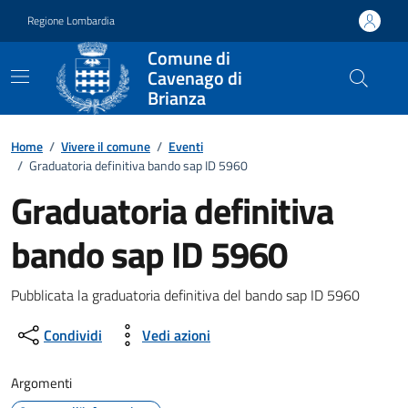
Vai ai contenuti
Vai al footer
Regione Lombardia
Comune di
Cavenago di
Brianza
Home
/
Vivere il comune
/
Eventi
/
Graduatoria definitiva bando sap ID 5960
Graduatoria definitiva
bando sap ID 5960
Dettagli della notizia
Pubblicata la graduatoria definitiva del bando sap ID 5960
Condividi
Vedi azioni
Argomenti