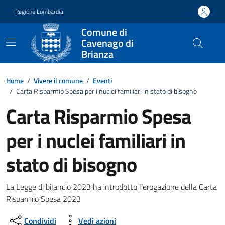
Vai ai contenuti
Vai al footer
Regione Lombardia
Comune di
Cavenago di
Brianza
Home
/
Vivere il comune
/
Eventi
/
Carta Risparmio Spesa per i nuclei familiari in stato di bisogno
Carta Risparmio Spesa
per i nuclei familiari in
stato di bisogno
Dettagli della notizia
La Legge di bilancio 2023 ha introdotto l’erogazione della Carta
Risparmio Spesa 2023
Condividi
Vedi azioni