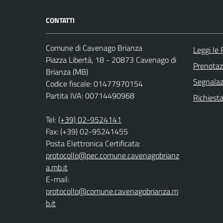
CONTATTI
Comune di Cavenago Brianza
Leggi le
Piazza Libertà, 18 - 20873 Cavenago di
Prenota
Brianza (MB)
Segnalazi
Codice fiscale: 01477970154
Partita IVA: 00714490968
Richiesta
Tel:
(+39) 02-9524141
Fax: (+39) 02-95241455
Posta Elettronica Certificata:
protocollo@pec.comune.cavenagobrianz
a.mb.it
E-mail:
protocollo@comune.cavenagobrianza.m
b.it