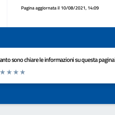
Pagina aggiornata il 10/08/2021, 14:09
nto sono chiare le informazioni su questa pagina
a da 1 a 5 stelle la pagina
ta 1 stelle su 5
Valuta 2 stelle su 5
Valuta 3 stelle su 5
Valuta 4 stelle su 5
Valuta 5 stelle su 5