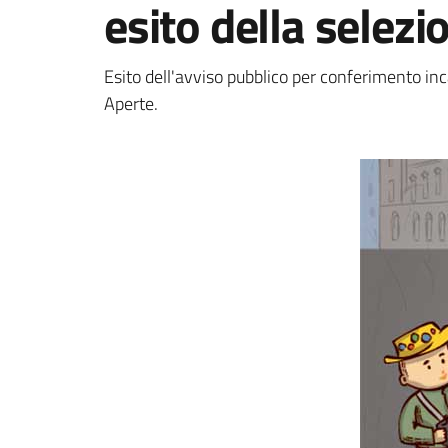
esito della selezi
Dettagli della notizi
Esito dell'avviso pubblico per conferimento inca
Aperte.