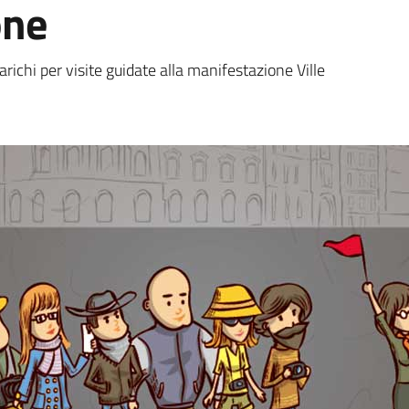
one
a
richi per visite guidate alla manifestazione Ville