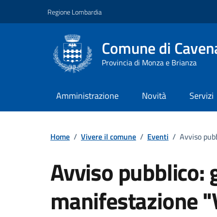
Vai ai contenuti
Vai al footer
Regione Lombardia
Comune di Cavena
Provincia di Monza e Brianza
Amministrazione
Novità
Servizi
Home
/
Vivere il comune
/
Eventi
/
Avviso pubb
Avviso pubblico: 
manifestazione "V