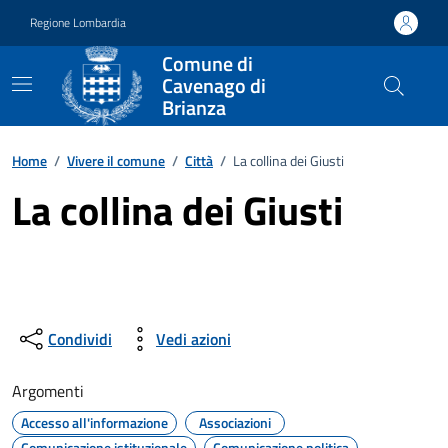
Vai ai contenuti
Vai al footer
Regione Lombardia
Comune di
Cavenago di
Brianza
Home
/
Vivere il comune
/
Città
/
La collina dei Giusti
La collina dei Giusti
Condividi
Vedi azioni
Argomenti
Accesso all'informazione
Associazioni
Comunicazione istituzionale
Comunicazione politica