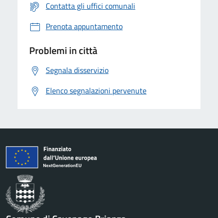
Contatta gli uffici comunali
Prenota appuntamento
Problemi in città
Segnala disservizio
Elenco segnalazioni pervenute