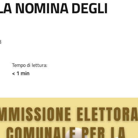
LA NOMINA DEGLI
a
8
Tempo di lettura:
< 1 min