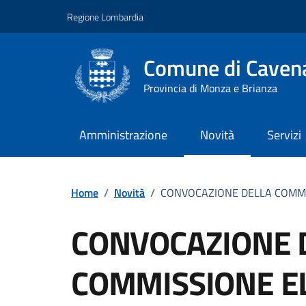
Vai ai contenuti
Vai al footer
Regione Lombardia
Comune di Cavena
Provincia di Monza e Brianza
Amministrazione
Novità
Servizi
Home
/
Novità
/
CONVOCAZIONE DELLA COMMI
CONVOCAZIONE 
COMMISSIONE E