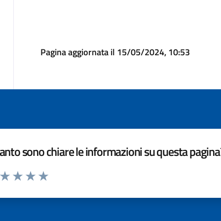
Pagina aggiornata il 15/05/2024, 10:53
nto sono chiare le informazioni su questa pagina
a da 1 a 5 stelle la pagina
ta 1 stelle su 5
Valuta 2 stelle su 5
Valuta 3 stelle su 5
Valuta 4 stelle su 5
Valuta 5 stelle su 5