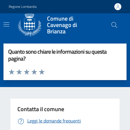
Vai ai contenuti
Vai al footer
Regione Lombardia
Comune di
Cavenago di
Brianza
Quanto sono chiare le informazioni su questa
pagina?
Valuta da 1 a 5 stelle la pagina
Valuta 1 stelle su 5
Valuta 2 stelle su 5
Valuta 3 stelle su 5
Valuta 4 stelle su 5
Valuta 5 stelle su 5
Contatta il comune
Leggi le domande frequenti