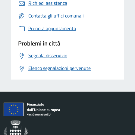
Richiedi assistenza
Contatta gli uffici comunali
Prenota appuntamento
Problemi in città
Segnala disservizio
Elenco segnalazioni pervenute