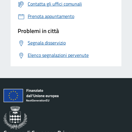
Contatta gli uffici comunali
Prenota appuntamento
Problemi in città
Segnala disservizio
Elenco segnalazioni pervenute