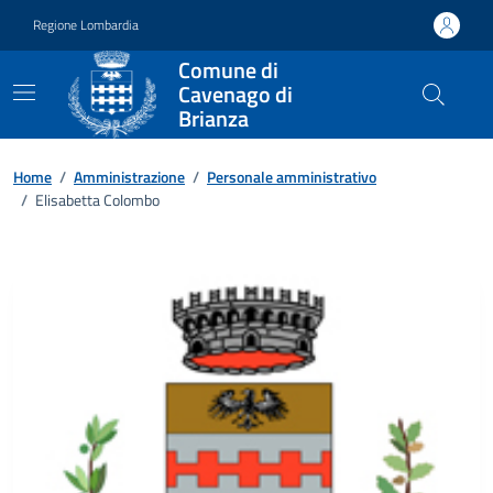
Vai ai contenuti
Vai al footer
Regione Lombardia
Comune di
Cavenago di
Brianza
Home
/
Amministrazione
/
Personale amministrativo
/
Elisabetta Colombo