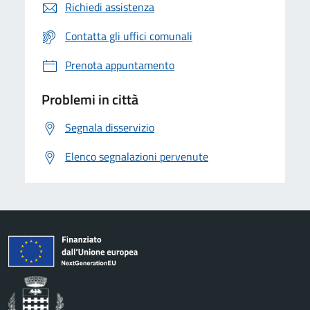
Richiedi assistenza
Contatta gli uffici comunali
Prenota appuntamento
Problemi in città
Segnala disservizio
Elenco segnalazioni pervenute