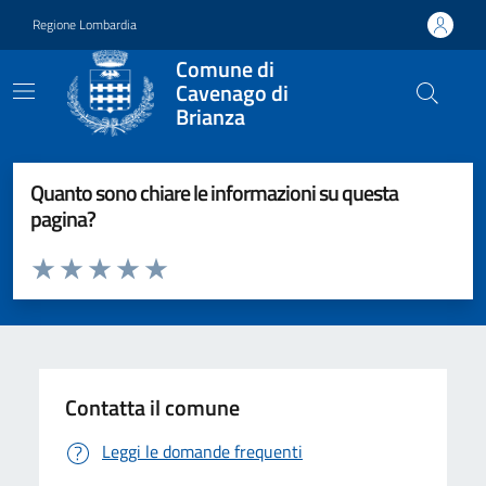
Vai ai contenuti
Vai al footer
Regione Lombardia
Comune di
Cavenago di
Brianza
Quanto sono chiare le informazioni su questa
pagina?
Valuta da 1 a 5 stelle la pagina
Valuta 1 stelle su 5
Valuta 2 stelle su 5
Valuta 3 stelle su 5
Valuta 4 stelle su 5
Valuta 5 stelle su 5
Contatta il comune
Leggi le domande frequenti