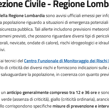
tezione Civile - Regione Lom
e della Regione Lombardia
sono avvisi ufficiali emessi per inf
e la popolazione riguardo a situazioni di emergenza potenzial
sicurezza pubblica. Tali allerte includono previsioni meteoro
nomeni previsti, che possono riguardare diversi tipi di pericol
i, nevicate, ondate di calore), rischi idrogeologici e idrauli
ivi.
ai tecnici del
Centro Funzionale di Monitoraggio dei Rischi
llo di criticità dei diversi rischi e forniscono indicazioni sull
 e salvaguardare la popolazione, in coerenza con quanto previ
n un
anticipo generalmente compreso tra 12 e 36 ore
e sono 
 verde (assenza di criticità), giallo (criticità ordinaria), aran
ivello corrispondono specifiche
misure di prevenzione e inter