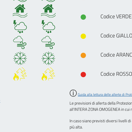
●
Codice VERDE 
●
Codice GIALLO
●
Codice ARANC
●
Codice ROSSO 
ⓘ
Guida alla lettura delle allerte di Pro
e
Le previsioni di allerta della Protez
all'INTERA ZONA OMOGENEA in cui ri
In caso siano previsti diversi livelli d
più alta.