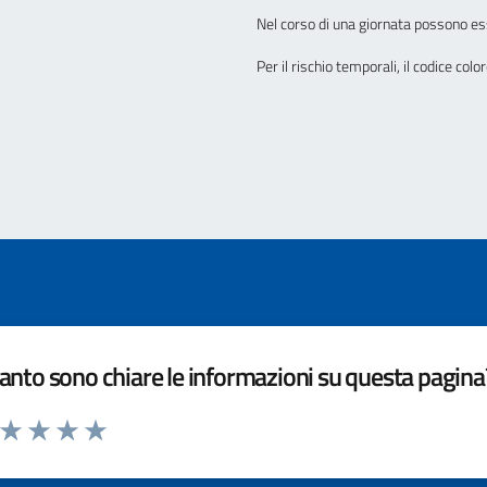
Nel corso di una giornata possono es
Per il rischio temporali, il codice col
nto sono chiare le informazioni su questa pagina
a da 1 a 5 stelle la pagina
ta 1 stelle su 5
Valuta 2 stelle su 5
Valuta 3 stelle su 5
Valuta 4 stelle su 5
Valuta 5 stelle su 5