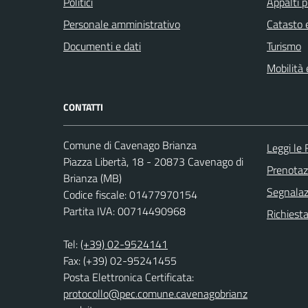
Politici
Appalti p
Personale amministrativo
Catasto e
Documenti e dati
Turismo
Mobilità 
CONTATTI
Comune di Cavenago Brianza
Leggi le
Piazza Libertà, 18 - 20873 Cavenago di
Prenota
Brianza (MB)
Segnalazi
Codice fiscale: 01477970154
Partita IVA: 00714490968
Richiesta
Tel:
(+39) 02-9524141
Fax: (+39) 02-95241455
Posta Elettronica Certificata:
protocollo@pec.comune.cavenagobrianz