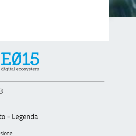
8
nto - Legenda
sione