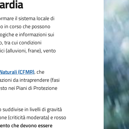
bardia
ormare il sistema locale di
i o in corso che possono
logiche e informazioni sui
o, tra cui condizioni
ci (alluvioni, frane), vento
 Naturali (CFMR)
, che
e azioni da intraprendere (fasi
sto nei Piani di Protezione
suddivise in livelli di gravità
cione (criticità moderata) e rosso
vento che devono essere