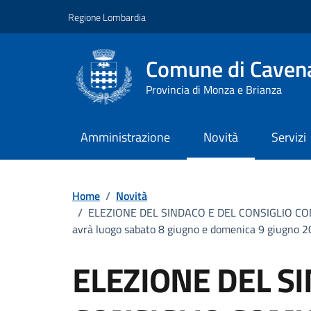
Vai ai contenuti
Vai al footer
Regione Lombardia
Comune di Cavena
Provincia di Monza e Brianza
Amministrazione
Novità
Servizi
Home
/
Novità
/
ELEZIONE DEL SINDACO E DEL CONSIGLIO COMUNALE
avrà luogo sabato 8 giugno e domenica 9 giugno 
ELEZIONE DEL S