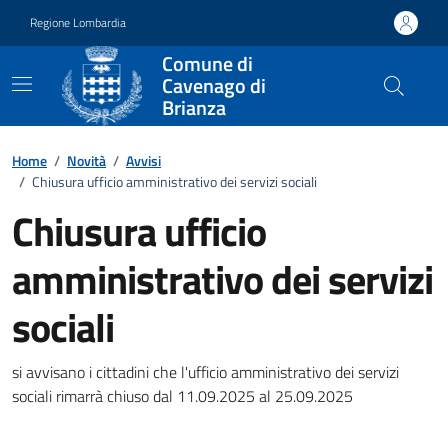
Vai ai contenuti
Vai al footer
Regione Lombardia
Comune di
Cavenago di
Brianza
Home
/
Novità
/
Avvisi
/
Chiusura ufficio amministrativo dei servizi sociali
Chiusura ufficio
amministrativo dei servizi
sociali
Dettagli della notizia
si avvisano i cittadini che l'ufficio amministrativo dei servizi
sociali rimarrà chiuso dal 11.09.2025 al 25.09.2025