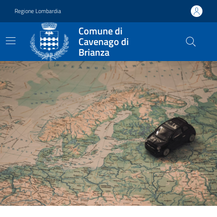
Vai ai contenuti
Vai al footer
Regione Lombardia
Comune di
Cavenago di
Brianza